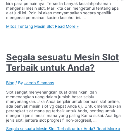
kira para pemainnya. Tersedia banyak kesalahpahaman
mengenai mesin slot. Mari kita cari mengetahui tentang apa
alat judi ini. Poin ini akan menyampaikan secara spesifik
mengenai permainan kasino kesohor ini. …
Mitos Tentang Mesin Slot
Read More »
Segala sesuatu Mesin Slot
Terbaik untuk Anda?
Blog
/ By
Jacob Simmons
Slot sangat menyenangkan buat dimainkan, dan
memenangkan uang dalam jumlah besar selalu
menyenangkan. Jika Anda berpikir untuk bermain slot online,
ada banyak mesin slot yg dapat Anda uji. Untuk memutuskan
perangkat slot mana yg terbaik untuk Anda, penting untuk
mengarifi jenis mesin mana yang paling Kamu sukai. Ada tiga
jenis slot: jentera slot progresif, non-progresif, …
Segala sesuatu Mesin Slot Terbaik untuk Anda?
Read More »