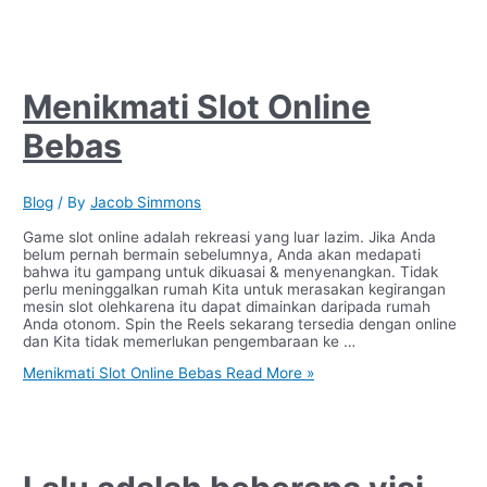
Menikmati Slot Online
Bebas
Blog
/ By
Jacob Simmons
Game slot online adalah rekreasi yang luar lazim. Jika Anda
belum pernah bermain sebelumnya, Anda akan medapati
bahwa itu gampang untuk dikuasai & menyenangkan. Tidak
perlu meninggalkan rumah Kita untuk merasakan kegirangan
mesin slot olehkarena itu dapat dimainkan daripada rumah
Anda otonom. Spin the Reels sekarang tersedia dengan online
dan Kita tidak memerlukan pengembaraan ke …
Menikmati Slot Online Bebas
Read More »