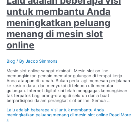
Lalu adalah beberapa visi
untuk membantu Anda
meningkatkan peluang
menang di mesin slot
online
Blog
/ By
Jacob Simmons
Mesin slot online sangat diminati. Mesin slot on line
memungkinkan pemain memutar gulungan di tempat kerja
Anda ataupun di rumah. Bukan perlu lagi memesan perjalanan
ke kasino darat dan menyukai di telepon utk memutar
gulungan. Internet digital kini telah menggagas kemungkinan
tak terpatok bagi orang-orang di seluruh dunia buat
berpartisipasi dalam perangkat slot online. Semua …
Lalu adalah beberapa visi untuk membantu Anda
meningkatkan peluang menang di mesin slot online
Read More
»