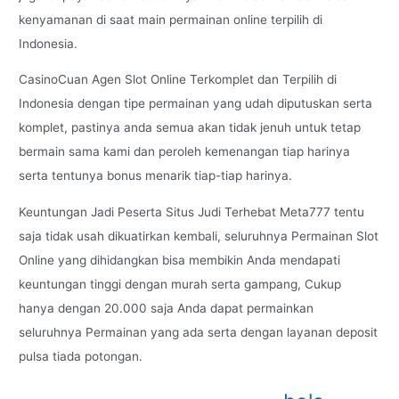
kenyamanan di saat main permainan online terpilih di
Indonesia.
CasinoCuan Agen Slot Online Terkomplet dan Terpilih di
Indonesia dengan tipe permainan yang udah diputuskan serta
komplet, pastinya anda semua akan tidak jenuh untuk tetap
bermain sama kami dan peroleh kemenangan tiap harinya
serta tentunya bonus menarik tiap-tiap harinya.
Keuntungan Jadi Peserta Situs Judi Terhebat Meta777 tentu
saja tidak usah dikuatirkan kembali, seluruhnya Permainan Slot
Online yang dihidangkan bisa membikin Anda mendapati
keuntungan tinggi dengan murah serta gampang, Cukup
hanya dengan 20.000 saja Anda dapat permainkan
seluruhnya Permainan yang ada serta dengan layanan deposit
pulsa tiada potongan.