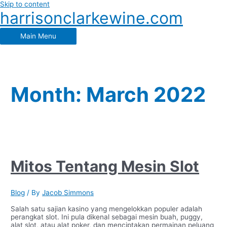
Skip to content
harrisonclarkewine.com
Main Menu
Month:
March 2022
Mitos Tentang Mesin Slot
Blog
/ By
Jacob Simmons
Salah satu sajian kasino yang mengelokkan populer adalah
perangkat slot. Ini pula dikenal sebagai mesin buah, puggy,
alat slot, atau alat poker, dan menciptakan permainan peluang