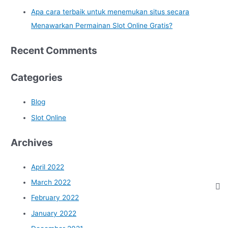
Apa cara terbaik untuk menemukan situs secara
Menawarkan Permainan Slot Online Gratis?
Recent Comments
Categories
Blog
Slot Online
Archives
April 2022
March 2022
February 2022
January 2022