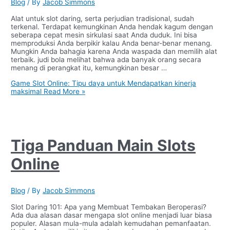
Blog
/ By
Jacob Simmons
Alat untuk slot daring, serta perjudian tradisional, sudah
terkenal. Terdapat kemungkinan Anda hendak kagum dengan
seberapa cepat mesin sirkulasi saat Anda duduk. Ini bisa
memproduksi Anda berpikir kalau Anda benar-benar menang.
Mungkin Anda bahagia karena Anda waspada dan memilih alat
terbaik. judi bola melihat bahwa ada banyak orang secara
menang di perangkat itu, kemungkinan besar …
Game Slot Online: Tipu daya untuk Mendapatkan kinerja
maksimal
Read More »
Tiga Panduan Main Slots
Online
Blog
/ By
Jacob Simmons
Slot Daring 101: Apa yang Membuat Tembakan Beroperasi?
Ada dua alasan dasar mengapa slot online menjadi luar biasa
populer. Alasan mula-mula adalah kemudahan pemanfaatan.