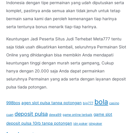
Indonesia dengan tipe permainan yang udah diputuskan serta
komplet, pastinya anda semua akan tidak jenuh untuk tetap
bermain sama kami dan peroleh kemenangan tiap harinya
serta tentunya bonus menarik tiap-tiap harinya.
Keuntungan Jadi Peserta Situs Judi Terhebat Meta777 tentu
saja tidak usah dikuatirkan kembali, seluruhnya Permainan Slot
Online yang dihidangkan bisa membikin Anda mendapati
keuntungan tinggi dengan murah serta gampang, Cukup
hanya dengan 20.000 saja Anda dapat permainkan
seluruhnya Permainan yang ada serta dengan layanan deposit
pulsa tiada potongan.
bola
998bos
agen slot pulsa tanpa potongan
big777
casino
deposit pulsa
game slot
cuan
dewa99
game online terbaik
deposit pulsa 10rb tanpa potongan
idn poker
idnpoker