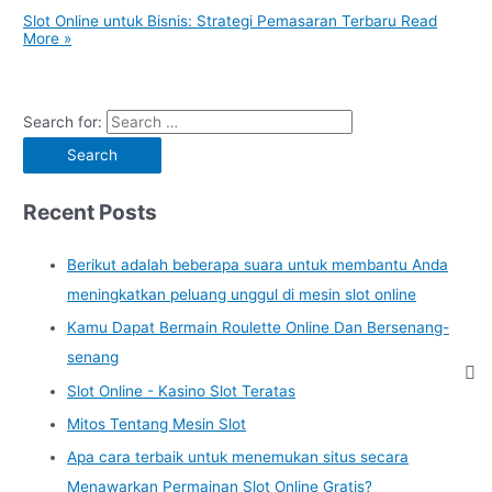
Slot Online untuk Bisnis: Strategi Pemasaran Terbaru
Read
More »
Search for:
Recent Posts
Berikut adalah beberapa suara untuk membantu Anda
meningkatkan peluang unggul di mesin slot online
Kamu Dapat Bermain Roulette Online Dan Bersenang-
senang
Slot Online - Kasino Slot Teratas
Mitos Tentang Mesin Slot
Apa cara terbaik untuk menemukan situs secara
Menawarkan Permainan Slot Online Gratis?