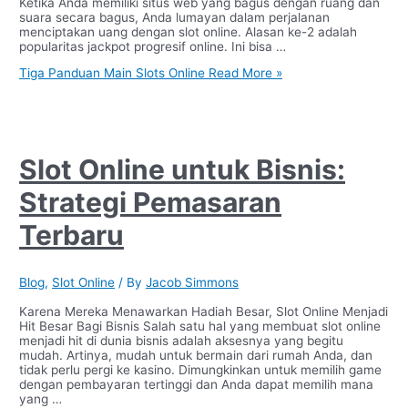
Ketika Anda memiliki situs web yang bagus dengan ruang dan
suara secara bagus, Anda lumayan dalam perjalanan
menciptakan uang dengan slot online. Alasan ke-2 adalah
popularitas jackpot progresif online. Ini bisa …
Tiga Panduan Main Slots Online
Read More »
Slot Online untuk Bisnis:
Strategi Pemasaran
Terbaru
Blog
,
Slot Online
/ By
Jacob Simmons
Karena Mereka Menawarkan Hadiah Besar, Slot Online Menjadi
Hit Besar Bagi Bisnis Salah satu hal yang membuat slot online
menjadi hit di dunia bisnis adalah aksesnya yang begitu
mudah. Artinya, mudah untuk bermain dari rumah Anda, dan
tidak perlu pergi ke kasino. Dimungkinkan untuk memilih game
dengan pembayaran tertinggi dan Anda dapat memilih mana
yang …