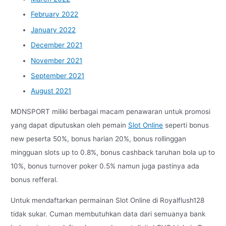
February 2022
January 2022
December 2021
November 2021
September 2021
August 2021
MDNSPORT miliki berbagai macam penawaran untuk promosi
yang dapat diputuskan oleh pemain
Slot Online
seperti bonus
new peserta 50%, bonus harian 20%, bonus rollinggan
mingguan slots up to 0.8%, bonus cashback taruhan bola up to
10%, bonus turnover poker 0.5% namun juga pastinya ada
bonus refferal.
Untuk mendaftarkan permainan Slot Online di Royalflush128
tidak sukar. Cuman membutuhkan data dari semuanya bank