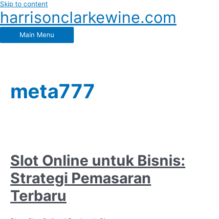
Skip to content
harrisonclarkewine.com
Main Menu
meta777
Slot Online untuk Bisnis:
Strategi Pemasaran
Terbaru