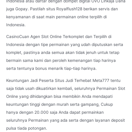
Indonesia atau daftar dengan dompet digital OVO Linkaja Dana
juga Gopay. Pastilah situs Royalflush128 berikan servis dan
kenyamanan di saat main permainan online terpilih di
Indonesia.
CasinoCuan Agen Slot Online Terkomplet dan Terpilih di
Indonesia dengan tipe permainan yang udah diputuskan serta
komplet, pastinya anda semua akan tidak jenuh untuk tetap
bermain sama kami dan peroleh kemenangan tiap harinya
serta tentunya bonus menarik tiap-tiap harinya.
Keuntungan Jadi Peserta Situs Judi Terhebat Meta777 tentu
saja tidak usah dikuatirkan kembali, seluruhnya Permainan Slot
Online yang dihidangkan bisa membikin Anda mendapati
keuntungan tinggi dengan murah serta gampang, Cukup
hanya dengan 20.000 saja Anda dapat permainkan
seluruhnya Permainan yang ada serta dengan layanan deposit
pulsa tiada potongan.