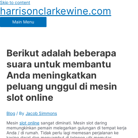
Skip to content
harrisonclarkewine.com
Main Menu
Berikut adalah beberapa
suara untuk membantu
Anda meningkatkan
peluang unggul di mesin
slot online
Blog
/ By
Jacob Simmons
Mesin
slot online
sangat diminati. Mesin slot daring
memungkinkan pemain melegarkan gulungan di tempat kerja
Anda / di rumah. Tidak perlu lagi memesan perjalanan ke
kasino darat dan menyambut di telepon utk memutar