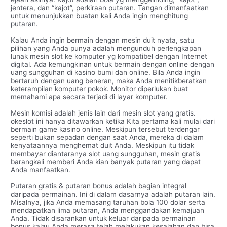
jentera, dan “kajot”, perkiraan putaran. Tangan dimanfaatkan
untuk menunjukkan buatan kali Anda ingin menghitung
putaran.
Kalau Anda ingin bermain dengan mesin duit nyata, satu
pilihan yang Anda punya adalah mengunduh perlengkapan
lunak mesin slot ke komputer yg kompatibel dengan Internet
digital. Ada kemungkinan untuk bermain dengan online dengan
uang sungguhan di kasino bumi dan online. Bila Anda ingin
bertaruh dengan uang beneran, maka Anda menitikberatkan
keterampilan komputer pokok. Monitor diperlukan buat
memahami apa secara terjadi di layar komputer.
Mesin komisi adalah jenis lain dari mesin slot yang gratis.
okeslot ini hanya ditawarkan ketika Kita pertama kali mulai dari
bermain game kasino online. Meskipun tersebut terdengar
seperti bukan sepadan dengan saat Anda, mereka di dalam
kenyataannya menghemat duit Anda. Meskipun itu tidak
membayar diantaranya slot uang sungguhan, mesin gratis
barangkali memberi Anda kian banyak putaran yang dapat
Anda manfaatkan.
Putaran gratis & putaran bonus adalah bagian integral
daripada permainan. Ini di dalam dasarnya adalah putaran lain.
Misalnya, jika Anda memasang taruhan bola 100 dolar serta
mendapatkan lima putaran, Anda menggandakan kemajuan
Anda. Tidak disarankan untuk keluar daripada permainan
bonus kalau Anda merasa telah melakukan kesalahan dan bisa