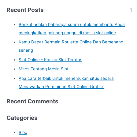
Recent Posts
Berikut adalah beberapa suara untuk membantu Anda
meningkatkan peluang unggul di mesin slot online
Kamu Dapat Bermain Roulette Online Dan Bersenang-
senang
Slot Online - Kasino Slot Teratas
Mitos Tentang Mesin Slot
Apa cara terbaik untuk menemukan situs secara
Menawarkan Permainan Slot Online Gratis?
Recent Comments
Categories
Blog