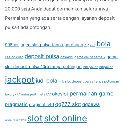
20.000 saja Anda dapat permainkan seluruhnya
Permainan yang ada serta dengan layanan deposit
pulsa tiada potongan.
bola
998bos
agen slot pulsa tanpa potongan
big777
deposit pulsa
game
casino cuan
dewa99
game online terbaik
slot deposit pulsa 10rb tanpa potongan
idn poker
idnpoker
jackpot
judi bola
link slot deposit pulsa tanpa potongan
permainan game
okeslot
luxury777
mdnsport
meta777
qq777 slot
pragmatic
qqdewa
pragmatic4d
slot
slot online
royalflush128