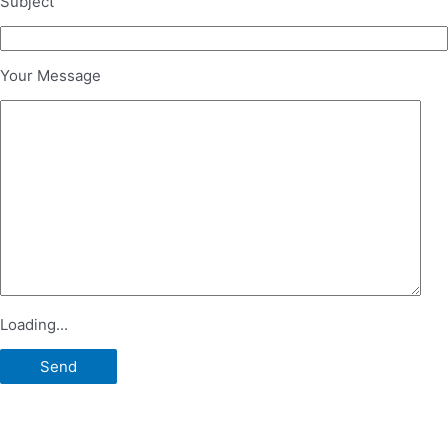
Subject
Your Message
Loading...