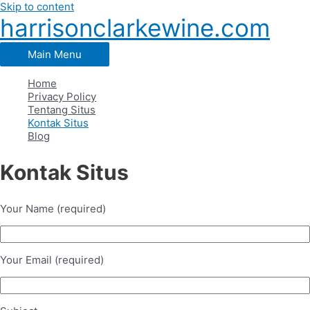
Skip to content
harrisonclarkewine.com
Main Menu
Home
Privacy Policy
Tentang Situs
Kontak Situs
Blog
Kontak Situs
Your Name (required)
Your Email (required)