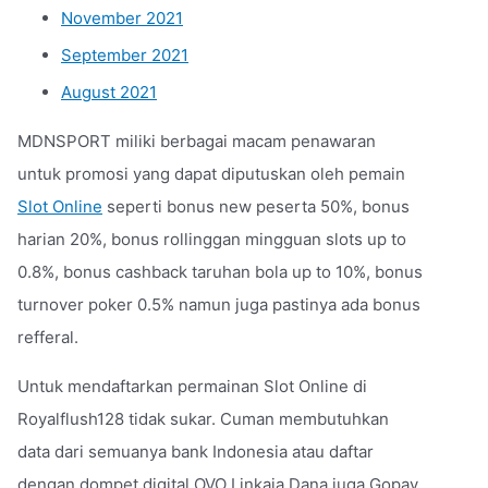
November 2021
September 2021
August 2021
MDNSPORT miliki berbagai macam penawaran
untuk promosi yang dapat diputuskan oleh pemain
Slot Online
seperti bonus new peserta 50%, bonus
harian 20%, bonus rollinggan mingguan slots up to
0.8%, bonus cashback taruhan bola up to 10%, bonus
turnover poker 0.5% namun juga pastinya ada bonus
refferal.
Untuk mendaftarkan permainan Slot Online di
Royalflush128 tidak sukar. Cuman membutuhkan
data dari semuanya bank Indonesia atau daftar
dengan dompet digital OVO Linkaja Dana juga Gopay.