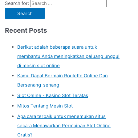
Search for:
Recent Posts
Berikut adalah beberapa suara untuk
membantu Anda meningkatkan peluang unggul
di mesin slot online
Kamu Dapat Bermain Roulette Online Dan
Bersenang-senang
Slot Online - Kasino Slot Teratas
Mitos Tentang Mesin Slot
Apa cara terbaik untuk menemukan situs
secara Menawarkan Permainan Slot Online
Gratis?