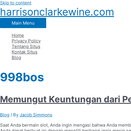
Skip to content
harrisonclarkewine.com
Main Menu
Home
Privacy Policy
Tentang Situs
Kontak Situs
Blog
998bos
Memungut Keuntungan dari Per
Blog
/ By
Jacob Simmons
Saat Anda bermain slot, Anda ingin mengasi bahwa Anda memb
Anda dapat berbuat ini dengan meneliti berbagai jenis mesin se