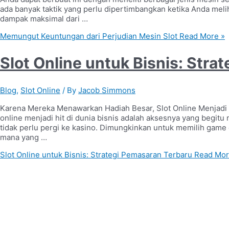
ada banyak taktik yang perlu dipertimbangkan ketika Anda mel
dampak maksimal dari …
Memungut Keuntungan dari Perjudian Mesin Slot
Read More »
Slot Online untuk Bisnis: Stra
Blog
,
Slot Online
/ By
Jacob Simmons
Karena Mereka Menawarkan Hadiah Besar, Slot Online Menjadi H
online menjadi hit di dunia bisnis adalah aksesnya yang begit
tidak perlu pergi ke kasino. Dimungkinkan untuk memilih gam
mana yang …
Slot Online untuk Bisnis: Strategi Pemasaran Terbaru
Read Mor