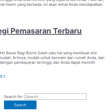
ihat mesin yang berbeda. Ini akan sehat Anda mendapatkan
tegi Pemasaran Terbaru
it Besar Bagi Bisnis Salah satu hal yang membuat slot
u mudah. Artinya, mudah untuk bermain dari rumah Anda, dan
e dengan pembayaran tertinggi dan Anda dapat memilih
e »
Search for: