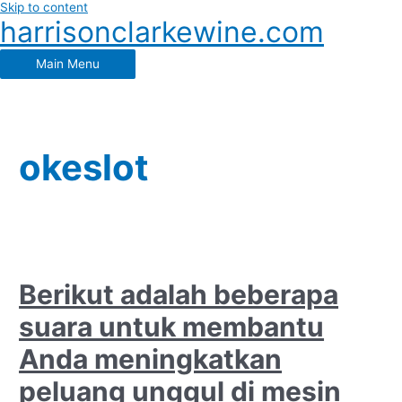
Skip to content
harrisonclarkewine.com
Main Menu
okeslot
Berikut adalah beberapa
suara untuk membantu
Anda meningkatkan
peluang unggul di mesin