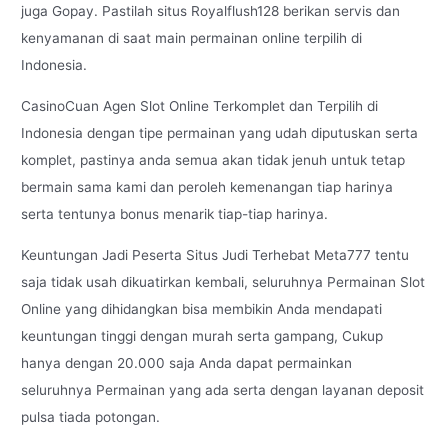
juga Gopay. Pastilah situs Royalflush128 berikan servis dan
kenyamanan di saat main permainan online terpilih di
Indonesia.
CasinoCuan Agen Slot Online Terkomplet dan Terpilih di
Indonesia dengan tipe permainan yang udah diputuskan serta
komplet, pastinya anda semua akan tidak jenuh untuk tetap
bermain sama kami dan peroleh kemenangan tiap harinya
serta tentunya bonus menarik tiap-tiap harinya.
Keuntungan Jadi Peserta Situs Judi Terhebat Meta777 tentu
saja tidak usah dikuatirkan kembali, seluruhnya Permainan Slot
Online yang dihidangkan bisa membikin Anda mendapati
keuntungan tinggi dengan murah serta gampang, Cukup
hanya dengan 20.000 saja Anda dapat permainkan
seluruhnya Permainan yang ada serta dengan layanan deposit
pulsa tiada potongan.