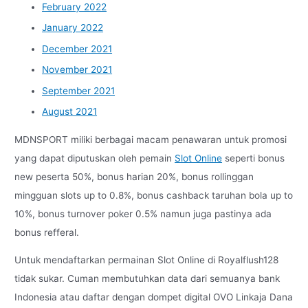
February 2022
January 2022
December 2021
November 2021
September 2021
August 2021
MDNSPORT miliki berbagai macam penawaran untuk promosi
yang dapat diputuskan oleh pemain
Slot Online
seperti bonus
new peserta 50%, bonus harian 20%, bonus rollinggan
mingguan slots up to 0.8%, bonus cashback taruhan bola up to
10%, bonus turnover poker 0.5% namun juga pastinya ada
bonus refferal.
Untuk mendaftarkan permainan Slot Online di Royalflush128
tidak sukar. Cuman membutuhkan data dari semuanya bank
Indonesia atau daftar dengan dompet digital OVO Linkaja Dana