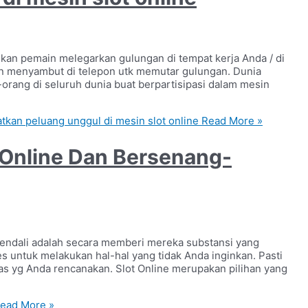
nkan pemain melegarkan gulungan di tempat kerja Anda / di
an menyambut di telepon utk memutar gulungan. Dunia
orang di seluruh dunia buat berpartisipasi dalam mesin
kan peluang unggul di mesin slot online
Read More »
 Online Dan Bersenang-
kendali adalah secara memberi mereka substansi yang
 untuk melakukan hal-hal yang tidak Anda inginkan. Pasti
itas yg Anda rencanakan. Slot Online merupakan pilihan yang
ead More »