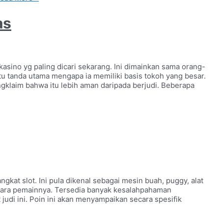
as
asino yg paling dicari sekarang. Ini dimainkan sama orang-
tu tanda utama mengapa ia memiliki basis tokoh yang besar.
gklaim bahwa itu lebih aman daripada berjudi. Beberapa
gkat slot. Ini pula dikenal sebagai mesin buah, puggy, alat
a para pemainnya. Tersedia banyak kesalahpahaman
 judi ini. Poin ini akan menyampaikan secara spesifik