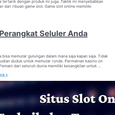
 tertarik dengan produk ini juga. Taktik ini menyebabkan
 dari ribuan game slot. Game slot online memiliki
 Perangkat Seluler Anda
da bisa memutar gulungan dalam mana saja kapan saja. Tidak
mudian duduk untuk memutar ronde. Permainan kasino on
. Pemain dari seluruh dunia memiliki kesangkilan untuk …
re »