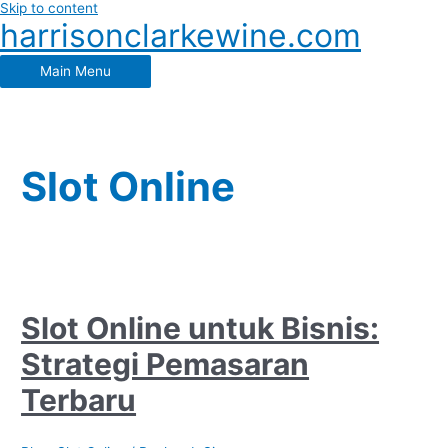
Skip to content
harrisonclarkewine.com
Main Menu
Slot Online
Slot Online untuk Bisnis:
Strategi Pemasaran
Terbaru