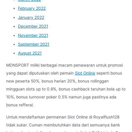
February 2022
January 2022
December 2021
November 2021
September 2021
August 2021
MDNSPORT miliki berbagai macam penawaran untuk promosi
yang dapat diputuskan oleh pemain
Slot Online
seperti bonus
new peserta 50%, bonus harian 20%, bonus rollinggan
mingguan slots up to 0.8%, bonus cashback taruhan bola up to
10%, bonus turnover poker 0.5% namun juga pastinya ada
bonus refferal.
Untuk mendaftarkan permainan Slot Online di Royalflush128
tidak sukar. Cuman membutuhkan data dari semuanya bank