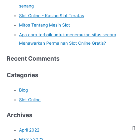
senang
Slot Online - Kasino Slot Teratas
Mitos Tentang Mesin Slot
Apa cara terbaik untuk menemukan situs secara
Menawarkan Permainan Slot Online Gratis?
Recent Comments
Categories
Blog
Slot Online
Archives
April 2022
March 2022