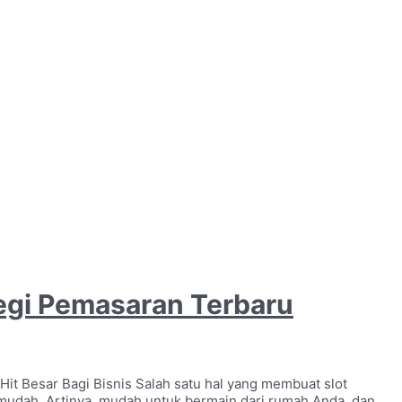
tegi Pemasaran Terbaru
it Besar Bagi Bisnis Salah satu hal yang membuat slot
u mudah. Artinya, mudah untuk bermain dari rumah Anda, dan