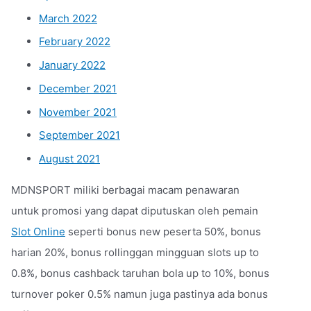
March 2022
February 2022
January 2022
December 2021
November 2021
September 2021
August 2021
MDNSPORT miliki berbagai macam penawaran
untuk promosi yang dapat diputuskan oleh pemain
Slot Online
seperti bonus new peserta 50%, bonus
harian 20%, bonus rollinggan mingguan slots up to
0.8%, bonus cashback taruhan bola up to 10%, bonus
turnover poker 0.5% namun juga pastinya ada bonus