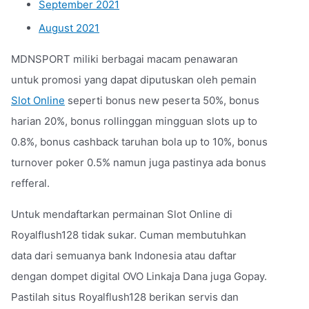
September 2021
August 2021
MDNSPORT miliki berbagai macam penawaran
untuk promosi yang dapat diputuskan oleh pemain
Slot Online
seperti bonus new peserta 50%, bonus
harian 20%, bonus rollinggan mingguan slots up to
0.8%, bonus cashback taruhan bola up to 10%, bonus
turnover poker 0.5% namun juga pastinya ada bonus
refferal.
Untuk mendaftarkan permainan Slot Online di
Royalflush128 tidak sukar. Cuman membutuhkan
data dari semuanya bank Indonesia atau daftar
dengan dompet digital OVO Linkaja Dana juga Gopay.
Pastilah situs Royalflush128 berikan servis dan