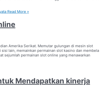
yata
Read More »
nline
judian Amerika Serikat. Memutar gulungan di mesin slot
sisi lain, memainkan permainan slot kasino dan membela
pat sejumlah permainan slot online yang menawarkan
ntuk Mendapatkan kinerja