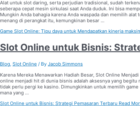
Alat untuk slot daring, serta perjudian tradisional, sudah te
seberapa cepat mesin sirkulasi saat Anda duduk. Ini bisa mem
Mungkin Anda bahagia karena Anda waspada dan memilih alat te
menang di perangkat itu, kemungkinan besar …
Game Slot Online: Tipu daya untuk Mendapatkan kinerja maksi
Slot Online untuk Bisnis: Stra
Blog
,
Slot Online
/ By
Jacob Simmons
Karena Mereka Menawarkan Hadiah Besar, Slot Online Menjadi H
online menjadi hit di dunia bisnis adalah aksesnya yang begit
tidak perlu pergi ke kasino. Dimungkinkan untuk memilih gam
mana yang …
Slot Online untuk Bisnis: Strategi Pemasaran Terbaru
Read Mor