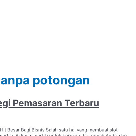
a tanpa potongan
tegi Pemasaran Terbaru
it Besar Bagi Bisnis Salah satu hal yang membuat slot
u mudah. Artinya, mudah untuk bermain dari rumah Anda, dan