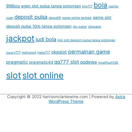
bola
998bos
agen slot pulsa tanpa potongan
big777
casino
deposit pulsa
game slot
cuan
dewa99
game online terbaik
deposit pulsa 10rb tanpa potongan
idn poker
idnpoker
jackpot
judi bola
link slot deposit pulsa tanpa potongan
permainan game
okeslot
luxury777
mdnsport
meta777
qq777 slot
pragmatic
qqdewa
pragmatic4d
royalflush128
slot
slot online
Copyright © 2022
harrisonclarkewine.com
| Powered by
Astra
WordPress Theme