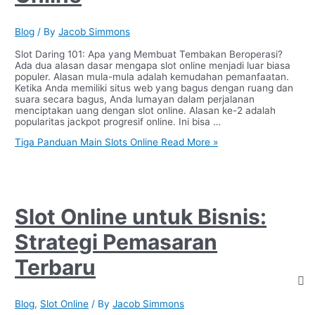
Blog
/ By
Jacob Simmons
Slot Daring 101: Apa yang Membuat Tembakan Beroperasi?
Ada dua alasan dasar mengapa slot online menjadi luar biasa
populer. Alasan mula-mula adalah kemudahan pemanfaatan.
Ketika Anda memiliki situs web yang bagus dengan ruang dan
suara secara bagus, Anda lumayan dalam perjalanan
menciptakan uang dengan slot online. Alasan ke-2 adalah
popularitas jackpot progresif online. Ini bisa …
Tiga Panduan Main Slots Online
Read More »
Slot Online untuk Bisnis:
Strategi Pemasaran
Terbaru
Blog
,
Slot Online
/ By
Jacob Simmons