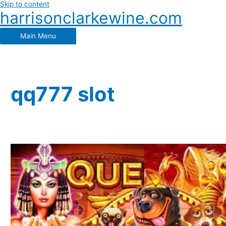
Skip to content
harrisonclarkewine.com
Main Menu
qq777 slot