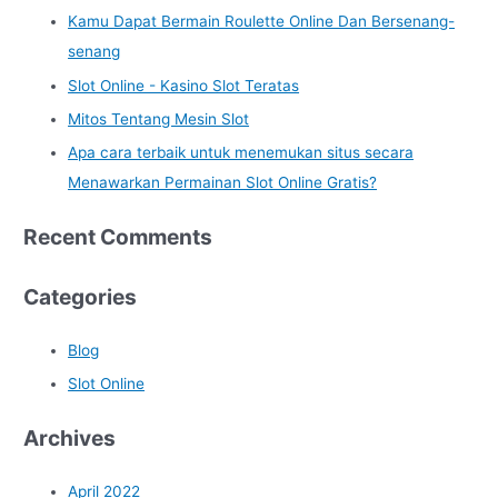
Kamu Dapat Bermain Roulette Online Dan Bersenang-
senang
Slot Online - Kasino Slot Teratas
Mitos Tentang Mesin Slot
Apa cara terbaik untuk menemukan situs secara
Menawarkan Permainan Slot Online Gratis?
Recent Comments
Categories
Blog
Slot Online
Archives
April 2022