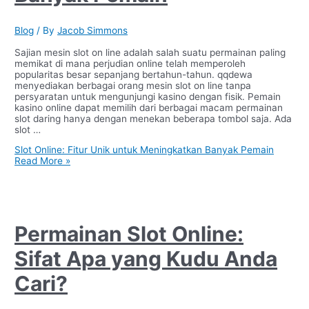
Blog
/ By
Jacob Simmons
Sajian mesin slot on line adalah salah suatu permainan paling
memikat di mana perjudian online telah memperoleh
popularitas besar sepanjang bertahun-tahun. qqdewa
menyediakan berbagai orang mesin slot on line tanpa
persyaratan untuk mengunjungi kasino dengan fisik. Pemain
kasino online dapat memilih dari berbagai macam permainan
slot daring hanya dengan menekan beberapa tombol saja. Ada
slot …
Slot Online: Fitur Unik untuk Meningkatkan Banyak Pemain
Read More »
Permainan Slot Online:
Sifat Apa yang Kudu Anda
Cari?