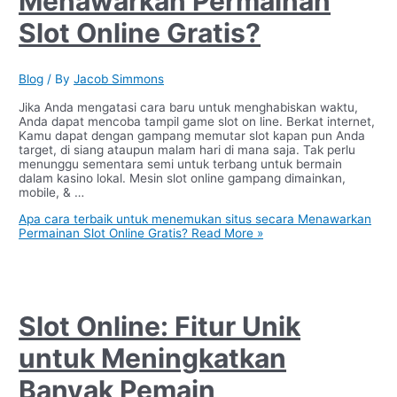
Menawarkan Permainan
Slot Online Gratis?
Blog
/ By
Jacob Simmons
Jika Anda mengatasi cara baru untuk menghabiskan waktu,
Anda dapat mencoba tampil game slot on line. Berkat internet,
Kamu dapat dengan gampang memutar slot kapan pun Anda
target, di siang ataupun malam hari di mana saja. Tak perlu
menunggu sementara semi untuk terbang untuk bermain
dalam kasino lokal. Mesin slot online gampang dimainkan,
mobile, & …
Apa cara terbaik untuk menemukan situs secara Menawarkan
Permainan Slot Online Gratis?
Read More »
Slot Online: Fitur Unik
untuk Meningkatkan
Banyak Pemain