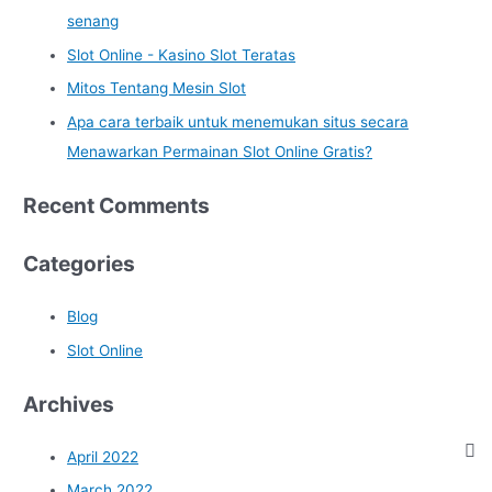
senang
Slot Online - Kasino Slot Teratas
Mitos Tentang Mesin Slot
Apa cara terbaik untuk menemukan situs secara
Menawarkan Permainan Slot Online Gratis?
Recent Comments
Categories
Blog
Slot Online
Archives
April 2022
March 2022