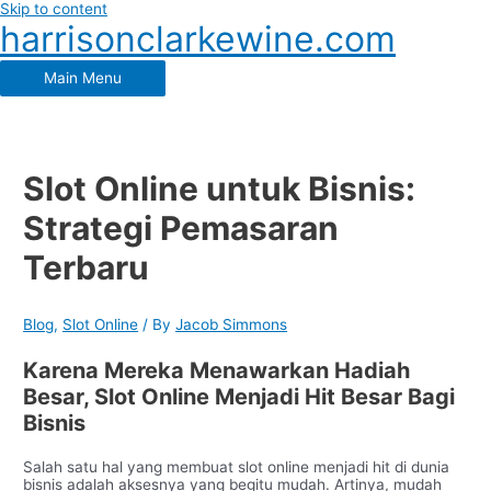
Skip to content
harrisonclarkewine.com
Main Menu
Slot Online untuk Bisnis:
Strategi Pemasaran
Terbaru
Blog
,
Slot Online
/ By
Jacob Simmons
Karena Mereka Menawarkan Hadiah
Besar, Slot Online Menjadi Hit Besar Bagi
Bisnis
Salah satu hal yang membuat slot online menjadi hit di dunia
bisnis adalah aksesnya yang begitu mudah. Artinya, mudah