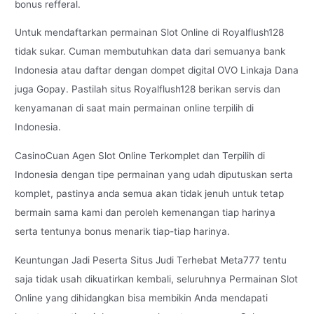
bonus refferal.
Untuk mendaftarkan permainan Slot Online di Royalflush128
tidak sukar. Cuman membutuhkan data dari semuanya bank
Indonesia atau daftar dengan dompet digital OVO Linkaja Dana
juga Gopay. Pastilah situs Royalflush128 berikan servis dan
kenyamanan di saat main permainan online terpilih di
Indonesia.
CasinoCuan Agen Slot Online Terkomplet dan Terpilih di
Indonesia dengan tipe permainan yang udah diputuskan serta
komplet, pastinya anda semua akan tidak jenuh untuk tetap
bermain sama kami dan peroleh kemenangan tiap harinya
serta tentunya bonus menarik tiap-tiap harinya.
Keuntungan Jadi Peserta Situs Judi Terhebat Meta777 tentu
saja tidak usah dikuatirkan kembali, seluruhnya Permainan Slot
Online yang dihidangkan bisa membikin Anda mendapati