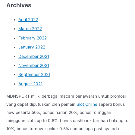
Archives
April 2022
March 2022
February 2022
January 2022
December 2021
November 2021
September 2021
August 2021
MDNSPORT miliki berbagai macam penawaran untuk promosi
yang dapat diputuskan oleh pemain
Slot Online
seperti bonus
new peserta 50%, bonus harian 20%, bonus rollinggan
mingguan slots up to 0.8%, bonus cashback taruhan bola up to
10%, bonus turnover poker 0.5% namun juga pastinya ada