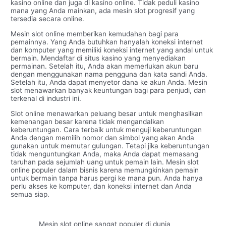
kasino online dan juga di kasino online. Tidak peduli kasino
mana yang Anda mainkan, ada mesin slot progresif yang
tersedia secara online.
Mesin slot online memberikan kemudahan bagi para
pemainnya. Yang Anda butuhkan hanyalah koneksi internet
dan komputer yang memiliki koneksi internet yang andal untuk
bermain. Mendaftar di situs kasino yang menyediakan
permainan. Setelah itu, Anda akan memerlukan akun baru
dengan menggunakan nama pengguna dan kata sandi Anda.
Setelah itu, Anda dapat menyetor dana ke akun Anda. Mesin
slot menawarkan banyak keuntungan bagi para penjudi, dan
terkenal di industri ini.
Slot online menawarkan peluang besar untuk menghasilkan
kemenangan besar karena tidak mengandalkan
keberuntungan. Cara terbaik untuk menguji keberuntungan
Anda dengan memilih nomor dan simbol yang akan Anda
gunakan untuk memutar gulungan. Tetapi jika keberuntungan
tidak menguntungkan Anda, maka Anda dapat memasang
taruhan pada sejumlah uang untuk pemain lain. Mesin slot
online populer dalam bisnis karena memungkinkan pemain
untuk bermain tanpa harus pergi ke mana pun. Anda hanya
perlu akses ke komputer, dan koneksi internet dan Anda
semua siap.
Mesin slot online sangat populer di dunia