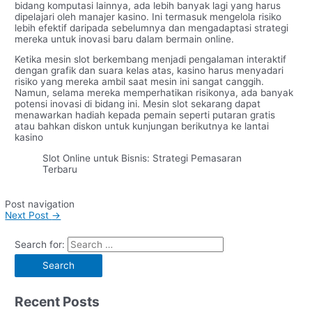
bidang komputasi lainnya, ada lebih banyak lagi yang harus
dipelajari oleh manajer kasino. Ini termasuk mengelola risiko
lebih efektif daripada sebelumnya dan mengadaptasi strategi
mereka untuk inovasi baru dalam bermain online.
Ketika mesin slot berkembang menjadi pengalaman interaktif
dengan grafik dan suara kelas atas, kasino harus menyadari
risiko yang mereka ambil saat mesin ini sangat canggih.
Namun, selama mereka memperhatikan risikonya, ada banyak
potensi inovasi di bidang ini. Mesin slot sekarang dapat
menawarkan hadiah kepada pemain seperti putaran gratis
atau bahkan diskon untuk kunjungan berikutnya ke lantai
kasino
Slot Online untuk Bisnis: Strategi Pemasaran
Terbaru
Post navigation
Next Post
→
Search for:
Recent Posts