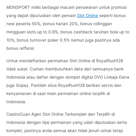
MDNSPORT miliki berbagai macam penawaran untuk promosi
yang dapat diputuskan oleh pemain
Slot Online
seperti bonus
new peserta 50%, bonus harian 20%, bonus rollinggan
mingguan slots up to 0.8%, bonus cashback taruhan bola up to
10%, bonus turnover poker 0.5% namun juga pastinya ada
bonus refferal.
Untuk mendaftarkan permainan Slot Online di Royalflush128
tidak sukar. Cuman membutuhkan data dari semuanya bank
Indonesia atau daftar dengan dompet digital OVO Linkaja Dana
juga Gopay. Pastilah situs Royalflush128 berikan servis dan
kenyamanan di saat main permainan online terpilih di
Indonesia.
CasinoCuan Agen Slot Online Terkomplet dan Terpilih di
Indonesia dengan tipe permainan yang udah diputuskan serta
komplet, pastinya anda semua akan tidak jenuh untuk tetap