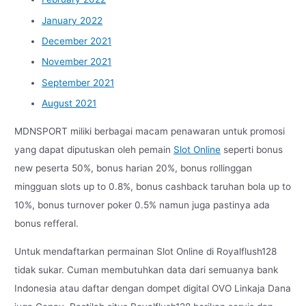
January 2022
December 2021
November 2021
September 2021
August 2021
MDNSPORT miliki berbagai macam penawaran untuk promosi
yang dapat diputuskan oleh pemain
Slot Online
seperti bonus
new peserta 50%, bonus harian 20%, bonus rollinggan
mingguan slots up to 0.8%, bonus cashback taruhan bola up to
10%, bonus turnover poker 0.5% namun juga pastinya ada
bonus refferal.
Untuk mendaftarkan permainan Slot Online di Royalflush128
tidak sukar. Cuman membutuhkan data dari semuanya bank
Indonesia atau daftar dengan dompet digital OVO Linkaja Dana