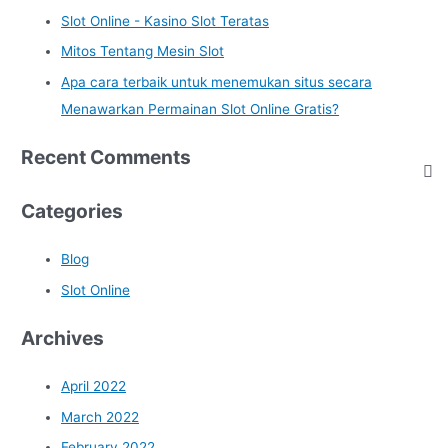
Slot Online - Kasino Slot Teratas
Mitos Tentang Mesin Slot
Apa cara terbaik untuk menemukan situs secara
Menawarkan Permainan Slot Online Gratis?
Recent Comments
Categories
Blog
Slot Online
Archives
April 2022
March 2022
February 2022