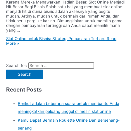
Karena Mereka Menawarkan Hadiah Besar, Slot Online Menjadi
Hit Besar Bagi Bisnis Salah satu hal yang membuat slot online
menjadi hit di dunia bisnis adalah aksesnya yang begitu
mudah. Artinya, mudah untuk bermain dari rumah Anda, dan
tidak perlu pergi ke kasino. Dimungkinkan untuk memilih game
dengan pembayaran tertinggi dan Anda dapat memilih mana
yang …
Slot Online untuk Bisnis: Strategi Pemasaran Terbaru
Read
More »
Search for:
Recent Posts
Berikut adalah beberapa suara untuk membantu Anda
meningkatkan peluang unggul di mesin slot online
Kamu Dapat Bermain Roulette Online Dan Bersenang-
senang