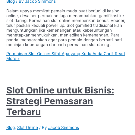
Blog
/ By
Jacob Simmons
Dalam upaya memikat pemain muda buat berjudi di kasino
online, desainer permainan juga menambahkan gamifikasi ke
slot daring. Permainan slot online memberikan bonus, voucer,
telur paskah kecuali power up. Slot gamified tradisional kian
menguntungkan jika kemenangan atau keberuntungan
menetapkanmengukuhkan, menjadikan kemenangan. Para
pandai menyarankan agar para pemain dengan berhati-hati
meninjau keuntungan daripada permainan slot daring …
Permainan Slot Online: Sifat Apa yang Kudu Anda Cari?
Read
More »
Slot Online untuk Bisnis:
Strategi Pemasaran
Terbaru
Blog
,
Slot Online
/ By
Jacob Simmons