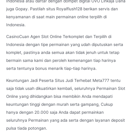
Indonesia atau daftar dengan dompet digital OVO Linkaja Dana
juga Gopay. Pastilah situs Royalflush128 berikan servis dan
kenyamanan di saat main permainan online terpilih di
Indonesia.
CasinoCuan Agen Slot Online Terkomplet dan Terpilih di
Indonesia dengan tipe permainan yang udah diputuskan serta
komplet, pastinya anda semua akan tidak jenuh untuk tetap
bermain sama kami dan peroleh kemenangan tiap harinya
serta tentunya bonus menarik tiap-tiap harinya.
Keuntungan Jadi Peserta Situs Judi Terhebat Meta777 tentu
saja tidak usah dikuatirkan kembali, seluruhnya Permainan Slot
Online yang dihidangkan bisa membikin Anda mendapati
keuntungan tinggi dengan murah serta gampang, Cukup
hanya dengan 20.000 saja Anda dapat permainkan
seluruhnya Permainan yang ada serta dengan layanan deposit
pulsa tiada potongan.