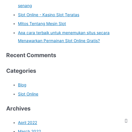
senang
Slot Online - Kasino Slot Teratas
Mitos Tentang Mesin Slot
Apa cara terbaik untuk menemukan situs secara
Menawarkan Permainan Slot Online Gratis?
Recent Comments
Categories
Blog
Slot Online
Archives
April 2022
March 2022