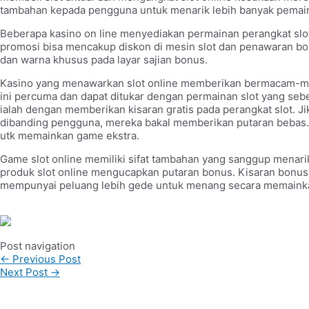
tambahan kepada pengguna untuk menarik lebih banyak pema
Beberapa kasino on line menyediakan permainan perangkat slot
promosi bisa mencakup diskon di mesin slot dan penawaran bon
dan warna khusus pada layar sajian bonus.
Kasino yang menawarkan slot online memberikan bermacam-ma
ini percuma dan dapat ditukar dengan permainan slot yang se
ialah dengan memberikan kisaran gratis pada perangkat slot. Jik
dibanding pengguna, mereka bakal memberikan putaran bebas.
utk memainkan game ekstra.
Game slot online memiliki sifat tambahan yang sanggup menari
produk slot online mengucapkan putaran bonus. Kisaran bonu
mempunyai peluang lebih gede untuk menang secara memaink
Post navigation
←
Previous Post
Next Post
→