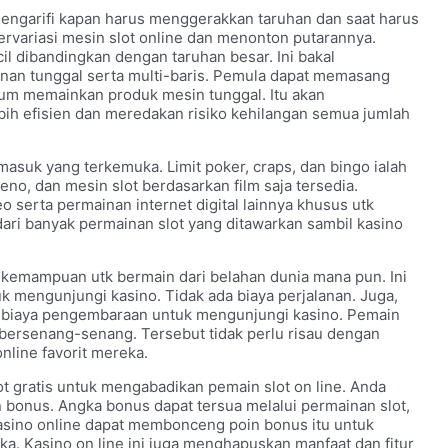
mengarifi kapan harus menggerakkan taruhan dan saat harus
ariasi mesin slot online dan menonton putarannya.
il dibandingkan dengan taruhan besar. Ini bakal
an tunggal serta multi-baris. Pemula dapat memasang
elum memainkan produk mesin tunggal. Itu akan
ih efisien dan meredakan risiko kehilangan semua jumlah
asuk yang terkemuka. Limit poker, craps, dan bingo ialah
no, dan mesin slot berdasarkan film saja tersedia.
 serta permainan internet digital lainnya khusus utk
 dari banyak permainan slot yang ditawarkan sambil kasino
 kemampuan utk bermain dari belahan dunia mana pun. Ini
k mengunjungi kasino. Tidak ada biaya perjalanan. Juga,
k biaya pengembaraan untuk mengunjungi kasino. Pemain
l bersenang-senang. Tersebut tidak perlu risau dengan
line favorit mereka.
t gratis untuk mengabadikan pemain slot on line. Anda
 bonus. Angka bonus dapat tersua melalui permainan slot,
sino online dapat membonceng poin bonus itu untuk
a. Kasino on line ini juga menghapuskan manfaat dan fitur