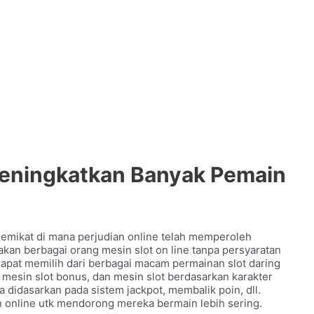
 Meningkatkan Banyak Pemain
 memikat di mana perjudian online telah memperoleh
an berbagai orang mesin slot on line tanpa persyaratan
dapat memilih dari berbagai macam permainan slot daring
mesin slot bonus, dan mesin slot berdasarkan karakter
sa didasarkan pada sistem jackpot, membalik poin, dll.
in online utk mendorong mereka bermain lebih sering.