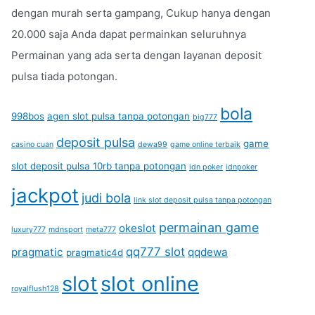
dengan murah serta gampang, Cukup hanya dengan
20.000 saja Anda dapat permainkan seluruhnya
Permainan yang ada serta dengan layanan deposit
pulsa tiada potongan.
bola
998bos
agen slot pulsa tanpa potongan
big777
deposit pulsa
game
casino cuan
dewa99
game online terbaik
slot deposit pulsa 10rb tanpa potongan
idn poker
idnpoker
jackpot
judi bola
link slot deposit pulsa tanpa potongan
permainan game
okeslot
luxury777
mdnsport
meta777
qq777 slot
pragmatic
qqdewa
pragmatic4d
slot
slot online
royalflush128