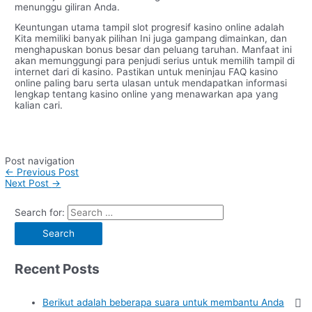
menunggu giliran Anda.
Keuntungan utama tampil slot progresif kasino online adalah
Kita memiliki banyak pilihan Ini juga gampang dimainkan, dan
menghapuskan bonus besar dan peluang taruhan. Manfaat ini
akan memunggungi para penjudi serius untuk memilih tampil di
internet dari di kasino. Pastikan untuk meninjau FAQ kasino
online paling baru serta ulasan untuk mendapatkan informasi
lengkap tentang kasino online yang menawarkan apa yang
kalian cari.
Post navigation
←
Previous Post
Next Post
→
Search for:
Recent Posts
Berikut adalah beberapa suara untuk membantu Anda