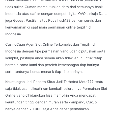
Untuk mendaftarkan permainan Slot Online di Royalflush128
tidak sukar. Cuman membutuhkan data dari semuanya bank
Indonesia atau daftar dengan dompet digital OVO Linkaja Dana
juga Gopay. Pastilah situs Royalflush128 berikan servis dan
kenyamanan di saat main permainan online terpilih di
Indonesia.
CasinoCuan Agen Slot Online Terkomplet dan Terpilih di
Indonesia dengan tipe permainan yang udah diputuskan serta
komplet, pastinya anda semua akan tidak jenuh untuk tetap
bermain sama kami dan peroleh kemenangan tiap harinya
serta tentunya bonus menarik tiap-tiap harinya.
Keuntungan Jadi Peserta Situs Judi Terhebat Meta777 tentu
saja tidak usah dikuatirkan kembali, seluruhnya Permainan Slot
Online yang dihidangkan bisa membikin Anda mendapati
keuntungan tinggi dengan murah serta gampang, Cukup
hanya dengan 20.000 saja Anda dapat permainkan