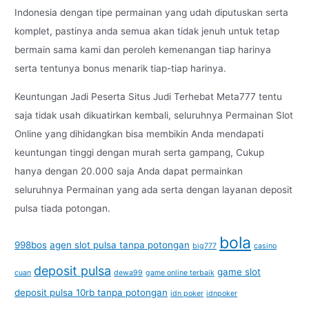
Indonesia dengan tipe permainan yang udah diputuskan serta
komplet, pastinya anda semua akan tidak jenuh untuk tetap
bermain sama kami dan peroleh kemenangan tiap harinya
serta tentunya bonus menarik tiap-tiap harinya.
Keuntungan Jadi Peserta Situs Judi Terhebat Meta777 tentu
saja tidak usah dikuatirkan kembali, seluruhnya Permainan Slot
Online yang dihidangkan bisa membikin Anda mendapati
keuntungan tinggi dengan murah serta gampang, Cukup
hanya dengan 20.000 saja Anda dapat permainkan
seluruhnya Permainan yang ada serta dengan layanan deposit
pulsa tiada potongan.
bola
998bos
agen slot pulsa tanpa potongan
big777
casino
deposit pulsa
game slot
cuan
dewa99
game online terbaik
deposit pulsa 10rb tanpa potongan
idn poker
idnpoker