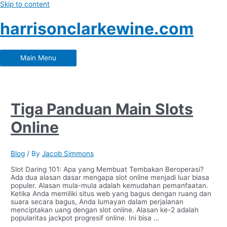
Skip to content
harrisonclarkewine.com
Main Menu
Tiga Panduan Main Slots
Online
Blog
/ By
Jacob Simmons
Slot Daring 101: Apa yang Membuat Tembakan Beroperasi?
Ada dua alasan dasar mengapa slot online menjadi luar biasa
populer. Alasan mula-mula adalah kemudahan pemanfaatan.
Ketika Anda memiliki situs web yang bagus dengan ruang dan
suara secara bagus, Anda lumayan dalam perjalanan
menciptakan uang dengan slot online. Alasan ke-2 adalah
popularitas jackpot progresif online. Ini bisa …