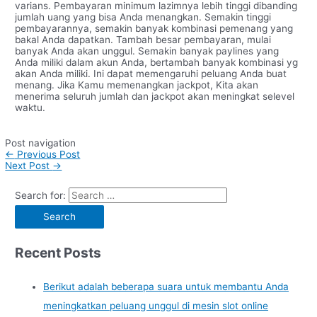
varians. Pembayaran minimum lazimnya lebih tinggi dibanding
jumlah uang yang bisa Anda menangkan. Semakin tinggi
pembayarannya, semakin banyak kombinasi pemenang yang
bakal Anda dapatkan. Tambah besar pembayaran, mulai
banyak Anda akan unggul. Semakin banyak paylines yang
Anda miliki dalam akun Anda, bertambah banyak kombinasi yg
akan Anda miliki. Ini dapat memengaruhi peluang Anda buat
menang. Jika Kamu memenangkan jackpot, Kita akan
menerima seluruh jumlah dan jackpot akan meningkat selevel
waktu.
Post navigation
←
Previous Post
Next Post
→
Search for:
Recent Posts
Berikut adalah beberapa suara untuk membantu Anda
meningkatkan peluang unggul di mesin slot online