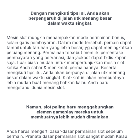
Dengan mengikuti tips ini, Anda akan
berpengaruh di jalan utk menang besar
dalam waktu singkat.
Mesin slot mungkin menampakkan mode permainan bonus,
selain garis pembayaran. Dalam mode tersebut, pemain dapat
tampil untuk taruhan yang lebih besar, yg dapat meningkatkan
peluang menang. Permainan tersebut memiliki persentase
pembayaran yang bervariasi, dan jackpot dapat bidis kapan
saja. Luar biasa mudah untuk mempertunjukkan mesin slot
ketika Anda sabar & menikmati permainannya. Beserta
mengikuti tips itu, Anda akan berpunya di jalan utk menang
besar dalam waktu singkat. Kiat-kiat ini akan membuatnya
lebih mudah buat menang bahkan kalau Anda baru
mengetahui dunia mesin slot.
Namun, slot paling baru menggabungkan
elemen gameplay mereka untuk
membuatnya lebih mudah dimainkan.
Anda harus mengerti dasar-dasar permainan slot sebelum
bermain. Pranata dasar permainan slot sangat mudah Kalau