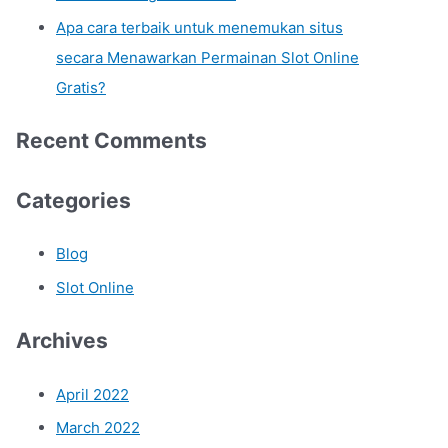
Apa cara terbaik untuk menemukan situs
secara Menawarkan Permainan Slot Online
Gratis?
Recent Comments
Categories
Blog
Slot Online
Archives
April 2022
March 2022