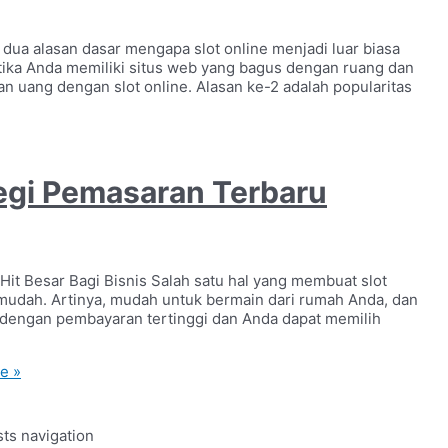
ua alasan dasar mengapa slot online menjadi luar biasa
ika Anda memiliki situs web yang bagus dengan ruang dan
n uang dengan slot online. Alasan ke-2 adalah popularitas
tegi Pemasaran Terbaru
it Besar Bagi Bisnis Salah satu hal yang membuat slot
u mudah. Artinya, mudah untuk bermain dari rumah Anda, dan
e dengan pembayaran tertinggi dan Anda dapat memilih
e »
ts navigation