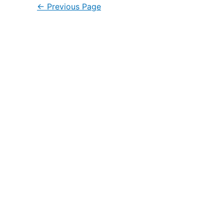
←
Previous Page