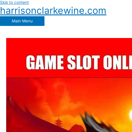
Skip to content
harrisonclarkewine.com
Main Menu