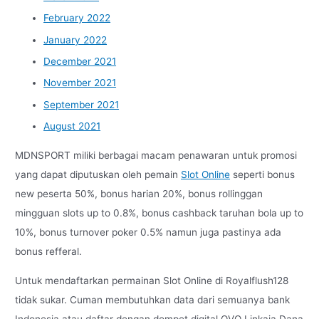
February 2022
January 2022
December 2021
November 2021
September 2021
August 2021
MDNSPORT miliki berbagai macam penawaran untuk promosi
yang dapat diputuskan oleh pemain
Slot Online
seperti bonus
new peserta 50%, bonus harian 20%, bonus rollinggan
mingguan slots up to 0.8%, bonus cashback taruhan bola up to
10%, bonus turnover poker 0.5% namun juga pastinya ada
bonus refferal.
Untuk mendaftarkan permainan Slot Online di Royalflush128
tidak sukar. Cuman membutuhkan data dari semuanya bank
Indonesia atau daftar dengan dompet digital OVO Linkaja Dana