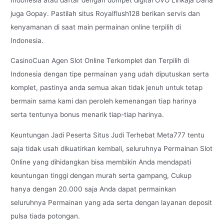
juga Gopay. Pastilah situs Royalflush128 berikan servis dan
kenyamanan di saat main permainan online terpilih di
Indonesia.
CasinoCuan Agen Slot Online Terkomplet dan Terpilih di
Indonesia dengan tipe permainan yang udah diputuskan serta
komplet, pastinya anda semua akan tidak jenuh untuk tetap
bermain sama kami dan peroleh kemenangan tiap harinya
serta tentunya bonus menarik tiap-tiap harinya.
Keuntungan Jadi Peserta Situs Judi Terhebat Meta777 tentu
saja tidak usah dikuatirkan kembali, seluruhnya Permainan Slot
Online yang dihidangkan bisa membikin Anda mendapati
keuntungan tinggi dengan murah serta gampang, Cukup
hanya dengan 20.000 saja Anda dapat permainkan
seluruhnya Permainan yang ada serta dengan layanan deposit
pulsa tiada potongan.