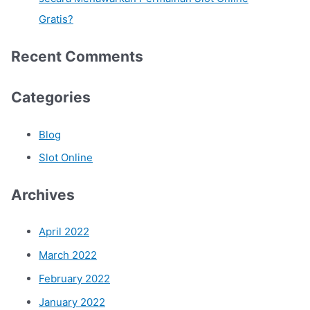
Gratis?
Recent Comments
Categories
Blog
Slot Online
Archives
April 2022
March 2022
February 2022
January 2022