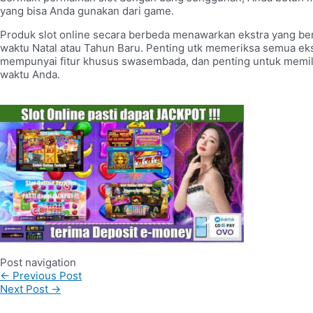
yang bisa Anda gunakan dari game.
Produk slot online secara berbeda menawarkan ekstra yang be
waktu Natal atau Tahun Baru. Penting utk memeriksa semua ekstr
mempunyai fitur khusus swasembada, dan penting untuk memilih
waktu Anda.
Post navigation
←
Previous Post
Next Post
→