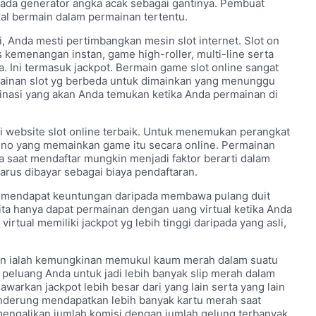
da generator angka acak sebagai gantinya. Pembuat
al bermain dalam permainan tertentu.
 Anda mesti pertimbangkan mesin slot internet. Slot on
emenangan instan, game high-roller, multi-line serta
a. Ini termasuk jackpot. Bermain game slot online sangat
inan slot yg berbeda untuk dimainkan yang menunggu
binasi yang akan Anda temukan ketika Anda permainan di
i website slot online terbaik. Untuk menemukan perangkat
no yang memainkan game itu secara online. Permainan
a saat mendaftar mungkin menjadi faktor berarti dalam
harus dibayar sebagai biaya pendaftaran.
 mendapat keuntungan daripada membawa pulang duit
a hanya dapat permainan dengan uang virtual ketika Anda
rtual memiliki jackpot yg lebih tinggi daripada yang asli,
kan ialah kemungkinan memukul kaum merah dalam suatu
peluang Anda untuk jadi lebih banyak slip merah dalam
arkan jackpot lebih besar dari yang lain serta yang lain
enderung mendapatkan lebih banyak kartu merah saat
engalikan jumlah komisi dengan jumlah gelung terbanyak